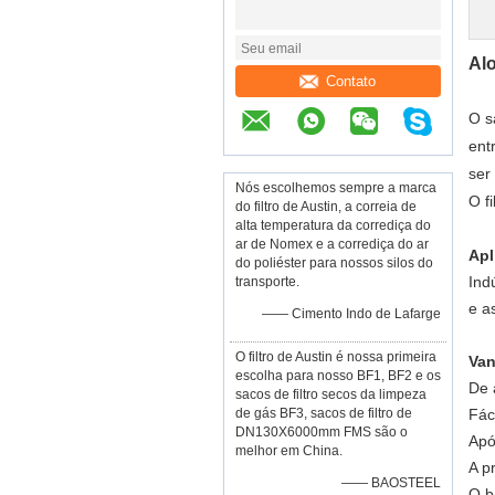
Alo
Contato
O s
ent
ser
Nós escolhemos sempre a marca
O f
do filtro de Austin, a correia de
alta temperatura da corrediça do
ar de Nomex e a corrediça do ar
Apl
do poliéster para nossos silos do
Ind
transporte.
e a
—— Cimento Indo de Lafarge
O filtro de Austin é nossa primeira
Va
escolha para nosso BF1, BF2 e os
De 
sacos de filtro secos da limpeza
de gás BF3, sacos de filtro de
Fác
DN130X6000mm FMS são o
Apó
melhor em China.
A p
—— BAOSTEEL
O b