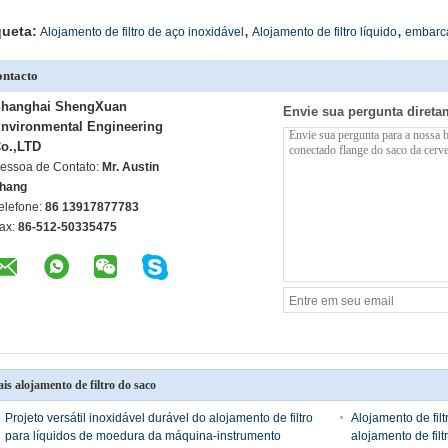
,
,
queta:
Alojamento de filtro de aço inoxidável
Alojamento de filtro líquido
embarca
ntacto
hanghai ShengXuan
Envie sua pergunta direta
nvironmental Engineering
o.,LTD
essoa de Contato:
Mr. Austin
hang
elefone:
86 13917877783
ax:
86-512-50335475
is alojamento de filtro do saco
Projeto versátil inoxidável durável do alojamento de filtro
Alojamento de filt
para líquidos de moedura da máquina-instrumento
alojamento de filt