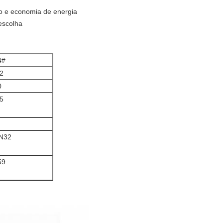
ão e economia de energia
escolha
4#
,2
0
,5
N32
59