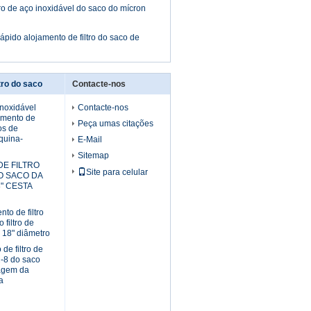
tro de aço inoxidável do saco do mícron
rápido alojamento de filtro do saco de
tro do saco
Contacte-nos
 inoxidável
Contacte-nos
amento de
Peça umas citações
dos de
quina-
E-Mail
Sitemap
E FILTRO
Site para celular
O SACO DA
" CESTA
nto de filtro
 filtro de
" 18" diâmetro
de filtro de
2-8 do saco
ragem da
a