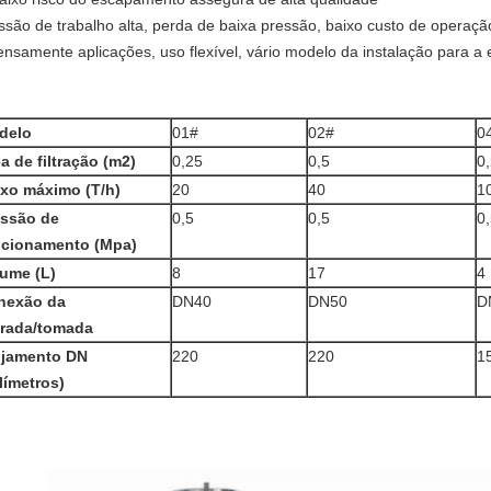
ssão de trabalho alta, perda de baixa pressão, baixo custo de operaç
ensamente aplicações, uso flexível, vário modelo da instalação para a 
delo
01#
02#
0
a de filtração (m2)
0,25
0,5
0
xo máximo (T/h)
20
40
1
essão de
0,5
0,5
0
ncionamento (Mpa)
ume (L)
8
17
4
nexão da
DN40
DN50
D
trada/tomada
ojamento DN
220
220
1
límetros)