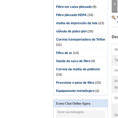
Filtro em caixa plissado
(9)
Filtro plissado HEPA
(34)
malha da impressão da tela
(23)
válvula de pulso jato
(16)
Des
Correia transportadora do Teflon
(11)
Ma
Filtro de ar
(14)
Ta
Gaiola do saco de filtro
(9)
Correia da malha do poliéster
Fl
(14)
Pr
Pressione o pano de filtro
(15)
fu
Equipamento metalúrgico
(2)
El
Estou Chat Online Agora
De