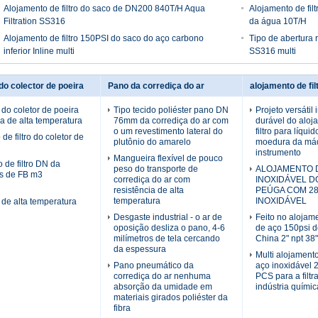
Alojamento de filtro do saco de DN200 840T/H Aqua
Alojamento de fil
Filtration SS316
da água 10T/H
Alojamento de filtro 150PSI do saco do aço carbono
Tipo de abertura 
inferior Inline multi
SS316 multi
 do colector de poeira
Pano da corrediça do ar
alojamento de fil
o do coletor de poeira
Tipo tecido poliéster pano DN
Projeto versátil
a de alta temperatura
76mm da corrediça do ar com
durável do aloj
o um revestimento lateral do
filtro para líqui
de filtro do coletor de
plutônio do amarelo
moedura da má
instrumento
Mangueira flexível de pouco
 de filtro DN da
peso do transporte de
ALOJAMENTO D
ás de FB m3
corrediça do ar com
INOXIDÁVEL D
resistência de alta
PEÚGA COM 28
temperatura
INOXIDÁVEL
o de alta temperatura
Desgaste industrial - o ar de
Feito no alojame
oposição desliza o pano, 4-6
de aço 150psi do
milímetros de tela cercando
China 2" npt 38
da espessura
Multi alojamento 
Pano pneumático da
aço inoxidável 
corrediça do ar nenhuma
PCS para a filt
absorção da umidade em
indústria químic
materiais girados poliéster da
fibra