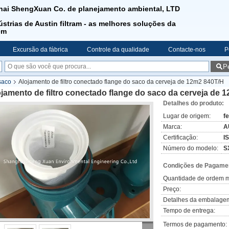
ai ShengXuan Co. de planejamento ambiental, LTD
ústrias de Austin filtram - as melhores soluções da
em
Excursão da fábrica
Controle da qualidade
Contacte-nos
P
P
 saco
Alojamento de filtro conectado flange do saco da cerveja de 12m2 840T/H
jamento de filtro conectado flange do saco da cerveja de 
Detalhes do produto:
Lugar de origem:
f
Marca:
A
Certificação:
I
Número do modelo:
S
Condições de Pagamen
Quantidade de ordem m
Preço:
Detalhes da embalage
Tempo de entrega:
Termos de pagamento: