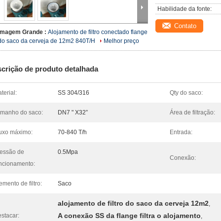
Habilidade da fonte:
Contato
Imagem Grande :
Alojamento de filtro conectado flange
do saco da cerveja de 12m2 840T/H
Melhor preço
crição de produto detalhada
terial:
SS 304/316
Qty do saco:
manho do saco:
DN7 " X32”
Área de filtração:
uxo máximo:
70-840 T/h
Entrada:
essão de
0.5Mpa
Conexão:
ncionamento:
emento de filtro:
Saco
alojamento de filtro do saco da cerveja 12m2
,
A conexão SS da flange filtra o alojamento
stacar:
,