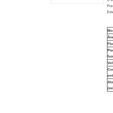
Pre
Ext
Mo
Áre
Flu
Pr
fu
Vol
Co
en
Al
(mi