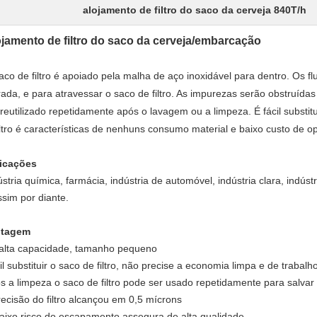
alojamento de filtro do saco da cerveja 840T/h
jamento de filtro do saco da cerveja/embarcação
aco de filtro é apoiado pela malha de aço inoxidável para dentro. Os f
rada, e para atravessar o saco de filtro. As impurezas serão obstruídas 
 reutilizado repetidamente após o lavagem ou a limpeza. É fácil substitui
iltro é características de nenhuns consumo material e baixo custo de 
icações
ústria química, farmácia, indústria de automóvel, indústria clara, indúst
ssim por diante.
ntagem
alta capacidade, tamanho pequeno
il substituir o saco de filtro, não precise a economia limpa e de trabalh
s a limpeza o saco de filtro pode ser usado repetidamente para salvar
recisão do filtro alcançou em 0,5 mícrons
aixo risco do escapamento assegura de alta qualidade