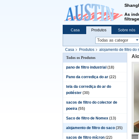
Shangh
As ind
filtrag
Casa
Produtos
Sobre nós
Casa
Produtos
alojamento de filtro do
Alo
Todos os Produtos
pano de filtro industrial
(18)
Pano da corrediça do ar
(22)
tela da corrediça do ar do
poliéster
(30)
sacos de filtro do colector de
poeira
(55)
Saco de filtro de Nomex
(13)
alojamento de filtro do saco
(35)
sacos de filtro mícron
(22)