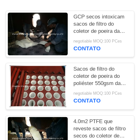
PRIVACY
GCP secos intoxicam
POLICY
sacos de filtro do
coletor de poeira da
limpeza DDS
negotiable MOQ:100 PCes
CONTATO
Sacos de filtro do
coletor de poeira do
poliéster 550gsm da
fornalha das ligas
negotiable MOQ:100 PCes
CONTATO
4.0m2 PTFE que
reveste sacos de filtro
secos do coletor de