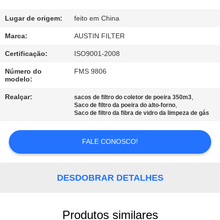
CONTROLE
DA
Lugar de origem:
feito em China
QUALIDADE
Marca:
AUSTIN FILTER
Certificação:
ISO9001-2008
CONTACTE-
Número do
FMS 9806
modelo:
NOS
Realçar:
,
sacos de filtro do coletor de poeira 350m3
,
Saco de filtro da poeira do alto-forno
PEÇA
Saco de filtro da fibra de vidro da limpeza de gás
UMAS
FALE CONOSCO!
CITAÇÕES
MAPA
DESDOBRAR DETALHES
DO
SITE
Produtos similares