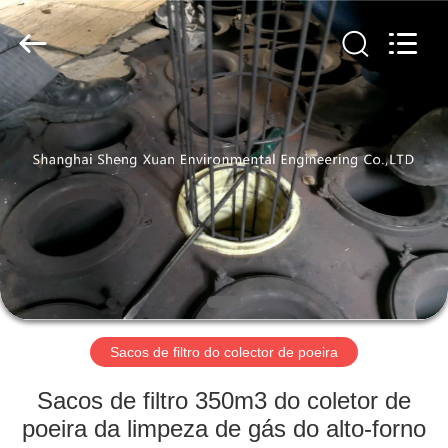
ShengXuan
Environmental
Engineering
Co.,LTD.
All
Rights
Reserved.
Developed
CASA
by
ECER
PRODUTOS
SOBRE
NÓS
EXCURSÃO
DA
Sacos de filtro do colector de poeira
FÁBRICA
Sacos de filtro 350m3 do coletor de
poeira da limpeza de gás do alto-forno