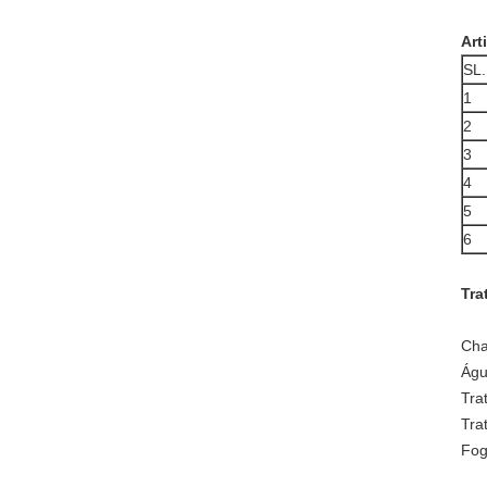
Art
SL.
1
2
3
4
5
6
Tra
Cha
Águ
Tra
Tra
Fog