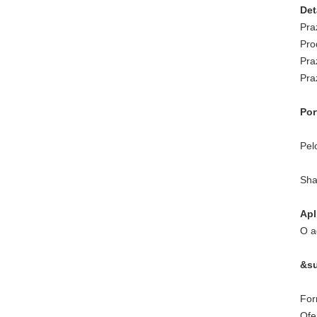
Det
Pra
Pro
Pra
Pra
Por
Pel
Sha
Apl
O a
&su
For
Ofe