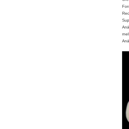
For
Rec
Sup
Aná
mel
Aná