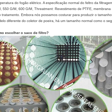
peratura do fogão elétrico. A especificação normal do feltro da filtr
, 550 G/M, 600 G/M, Threatment: Revestimento de PTFE, membrana d
o tratamento. Embora nós possamos costurar para produzir o tamanho 
elo diferente do coletor de poeira, há um tamanho normal como o se
o escolher o saco de filtro?