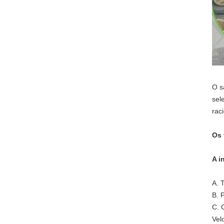
O s
sel
rac
Os 
A i
A. 
B. 
C. 
Vel