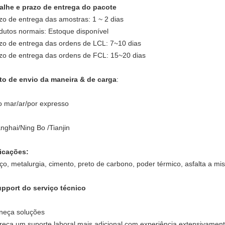
alhe e prazo de entrega do pacote
zo de entrega das amostras: 1 ~ 2 dias
dutos normais: Estoque disponível
zo de entrega das ordens de LCL: 7~10 dias
zo de entrega das ordens de FCL: 15~20 dias
to de envio da maneira & de carga
:
o mar/ar/por expresso
nghai/Ning Bo /Tianjin
icações:
ço, metalurgia, cimento, preto de carbono, poder térmico, asfalta a mis
pport do serviço técnico
neça soluções
reça um suporte laboral mais adicional com experiência extensivament