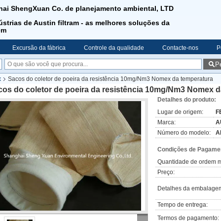
ai ShengXuan Co. de planejamento ambiental, LTD
ústrias de Austin filtram - as melhores soluções da
em
Excursão da fábrica
Controle da qualidade
Contacte-nos
P
P
x
Sacos do coletor de poeira da resistência 10mg/Nm3 Nomex da temperatura
cos do coletor de poeira da resistência 10mg/Nm3 Nomex d
Detalhes do produto:
Lugar de origem:
F
Marca:
A
Número do modelo:
A
Condições de Pagamen
Quantidade de ordem m
Preço:
Detalhes da embalage
Tempo de entrega:
Termos de pagamento: