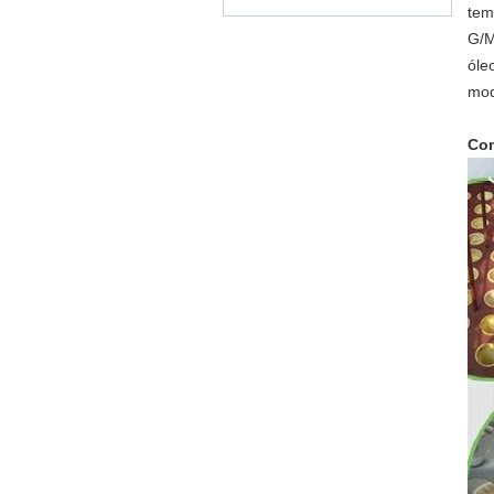
tem
G/M
óle
mod
Com