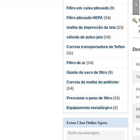
Filtro em caixa plissado
(9)
Filtro plissado HEPA
(34)
malha da impressão da tela
(23)
válvula de pulso jato
(16)
Correia transportadora do Teflon
Des
(11)
Filtro de ar
(14)
Ma
Gaiola do saco de filtro
(9)
Ta
Correia da malha do poliéster
(14)
Pe
ar
Pressione o pano de filtro
(15)
Equipamento metalúrgico
(2)
Ef
fi
Estou Chat Online Agora
Tr