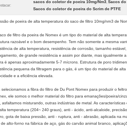
sacos do coletor de poeira 10mg/Nm3
Sacos do 
,
stacar:
Sacos do coletor de poeira do Scrim de PTFE
ssão de poeira de alta temperatura do saco de filtro 10mg/nm3 de Nom
aco de filtro da poeira de Nomex é um tipo do material de alta temperat
rutura razoável e o bom desempenho. Tem não somente a mesma vanta
istência de alta temperatura, resistência de corrosão, tamanho estáve
ngamento, de grande resistência e assim por diante, mas igualmente a f
ura é apenas aproximadamente 5-7 mícrons. Estrutura de poro tridimens
istência pequena da filtragem para o gás, é um tipo do material de alta
ocidade e a eficiência elevada.
 selecionamos a fibra do filtro de Du Pont Nomex para produzir o feltr
ex, ele somos o melhor material do filtro para emanações/poeira/cinza
, asfaltamos misturando, outras indústrias de metal. As características
alta temperatura (204~ 240 graus), anti - ácido, anti-alcaloide, precisão
ro, gota de baixa pressão, anti - ruptura, anti - abrasão, aplicada na 
 de alto-forno na fábrica de aço, gás do carvão animal branco, aplicaç