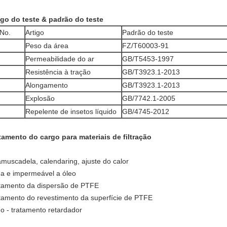
igo do teste & padrão do teste
No.
Artigo
Padrão do teste
Peso da área
FZ/T60003-91
Permeabilidade do ar
GB/T5453-1997
Resistência à tração
GB/T3923.1-2013
Alongamento
GB/T3923.1-2013
Explosão
GB/7742.1-2005
Repelente de insetos líquido
GB/4745-2012
tamento do cargo para materiais de filtração
muscadela, calendaring, ajuste do calor
a e impermeável a óleo
tamento da dispersão de PTFE
tamento do revestimento da superfície de PTFE
o - tratamento retardador