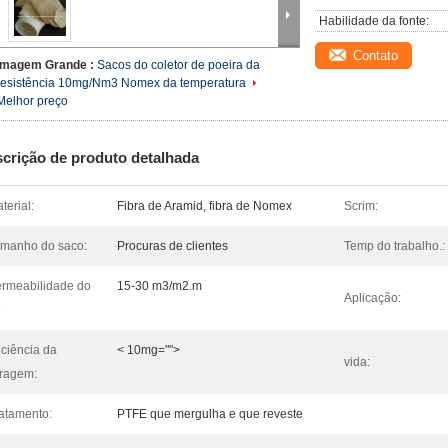
Habilidade da fonte:
Contato
Imagem Grande :
Sacos do coletor de poeira da
resistência 10mg/Nm3 Nomex da temperatura
Melhor preço
crição de produto detalhada
terial:
Fibra de Aramid, fibra de Nomex
Scrim:
manho do saco:
Procuras de clientes
Temp do trabalho.:
rmeabilidade do
15-30 m3/m2.m
Aplicação:
:
iciência da
< 10mg="">
vida:
ltragem:
atamento:
PTFE que mergulha e que reveste