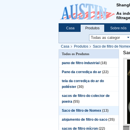
Shangh
As ind
filtrag
Casa
Produtos
Sobre nós
Casa
Produtos
Saco de filtro de Nome
Sa
Todos os Produtos
pano de filtro industrial
(18)
Pano da corrediça do ar
(22)
tela da corrediça do ar do
poliéster
(30)
sacos de filtro do colector de
poeira
(55)
Saco de filtro de Nomex
(13)
alojamento de filtro do saco
(35)
sacos de filtro mícron
(22)