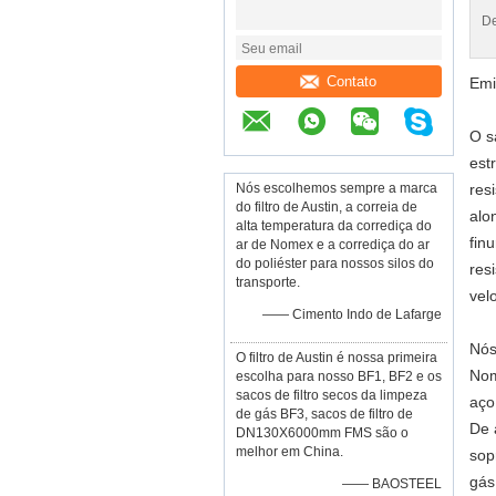
De
Contato
Emi
O s
est
Nós escolhemos sempre a marca
res
do filtro de Austin, a correia de
alo
alta temperatura da corrediça do
fin
ar de Nomex e a corrediça do ar
do poliéster para nossos silos do
res
transporte.
vel
—— Cimento Indo de Lafarge
Nós
O filtro de Austin é nossa primeira
Nom
escolha para nosso BF1, BF2 e os
sacos de filtro secos da limpeza
aço
de gás BF3, sacos de filtro de
De 
DN130X6000mm FMS são o
melhor em China.
sop
gás
—— BAOSTEEL