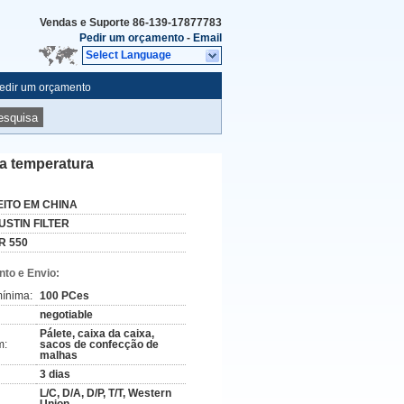
Vendas e Suporte
86-139-17877783
Pedir um orçamento
-
Email
Select Language
edir um orçamento
esquisa
a temperatura
EITO EM CHINA
USTIN FILTER
R 550
to e Envio:
ínima:
100 PCes
negotiable
Pálete, caixa da caixa,
m:
sacos de confecção de
malhas
3 dias
L/C, D/A, D/P, T/T, Western