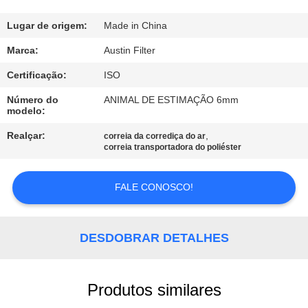
CONTROLE
DA
Lugar de origem:
Made in China
QUALIDADE
Marca:
Austin Filter
Certificação:
ISO
CONTACTE-
Número do
ANIMAL DE ESTIMAÇÃO 6mm
modelo:
NOS
Realçar:
,
correia da corrediça do ar
correia transportadora do poliéster
PEÇA
UMAS
FALE CONOSCO!
CITAÇÕES
DESDOBRAR DETALHES
MAPA
DO
Produtos similares
SITE