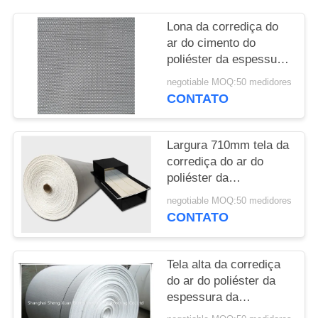
PRIVACY
Lona da corrediça do
ar do cimento do
POLICY
poliéster da espessura
5mm
negotiable MOQ:50 medidores
CONTATO
Largura 710mm tela da
corrediça do ar do
poliéster da
fluidificação de 4
negotiable MOQ:50 medidores
dobras
CONTATO
Tela alta da corrediça
do ar do poliéster da
espessura da
resistência de ar 6mm