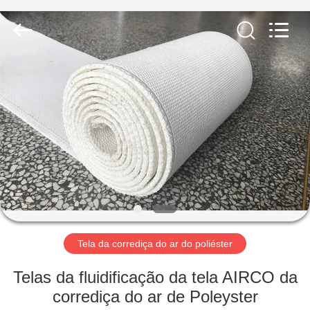
Engineering
Co.,LTD.
All
Rights
Reserved.
Developed
by
ECER
CASA
PRODUTOS
SOBRE
NÓS
EXCURSÃO
DA
Tela da corrediça do ar do poliéster
FÁBRICA
Telas da fluidificação da tela AIRCO da
corrediça do ar de Poleyster