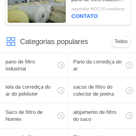
da hidro
negotiable MOQ:50 medidores
CONTATO
Categorias populares
Todos
pano de filtro
Pano da corrediça do
industrial
ar
tela da corrediça do
sacos de filtro do
ar do poliéster
colector de poeira
Saco de filtro de
alojamento de filtro
Nomex
do saco