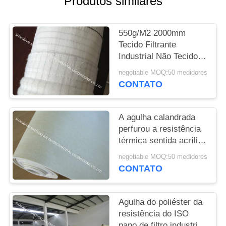
Produtos similares
PRIVACY
550g/M2 2000mm
POLICY
Tecido Filtrante
Industrial Não Tecido
de Fibra de Aramida
negotiable MOQ:50 medidores
Nomex para Coletor de
CONTATO
Poeira N.R. Murphy
A agulha calandrada
perfurou a resistência
térmica sentida acrílica
da tela das folhas
negotiable MOQ:50 medidores
CONTATO
Agulha do poliéster da
resistência do ISO
pano de filtro industrial