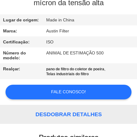
CONTROLE
mícron da tensão alta
DA
Lugar de origem:
Made in China
QUALIDADE
Marca:
Austin Filter
CONTACTE-
Certificação:
ISO
NOS
Número do
ANIMAL DE ESTIMAÇÃO 500
modelo:
PEÇA
Realçar:
,
pano de filtro do coletor de poeira
Telas industriais do filtro
UMAS
CITAÇÕES
FALE CONOSCO!
MAPA
DESDOBRAR DETALHES
DO
SITE