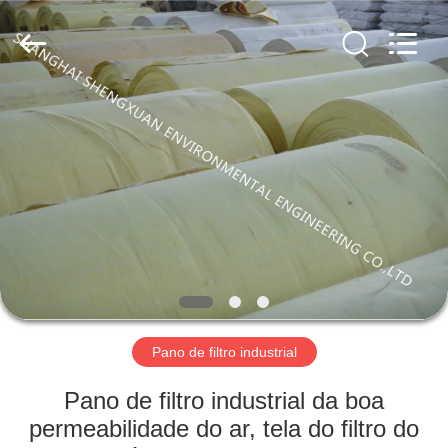
Environmental
Engineering
Co.,LTD.
All
Rights
Reserved.
Developed
by
CASA
ECER
PRODUTOS
SOBRE
NÓS
EXCURSÃO
DA
Pano de filtro industrial
FÁBRICA
Pano de filtro industrial da boa
permeabilidade do ar, tela do filtro do