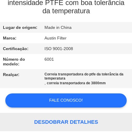
CONTROLE
intensidade PTFE com boa tolerância
da temperatura
DA
QUALIDADE
Lugar de origem:
Made in China
CONTACTE-
Marca:
Austin Filter
NOS
Certificação:
ISO 9001-2008
Número do
6001
modelo:
PEÇA
Realçar:
Correia transportadora do ptfe da tolerância da
UMAS
temperatura
,
correia transportadora de 3800mm
CITAÇÕES
FALE CONOSCO!
MAPA
DO
DESDOBRAR DETALHES
SITE