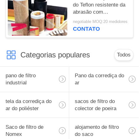
do Teflon resistente da
abrasão com
propriedades elétricas
negotiable MOQ:20 medidores
excelentes da isolação
CONTATO
Categorias populares
Todos
pano de filtro
Pano da corrediça do
industrial
ar
tela da corrediça do
sacos de filtro do
ar do poliéster
colector de poeira
Saco de filtro de
alojamento de filtro
Nomex
do saco