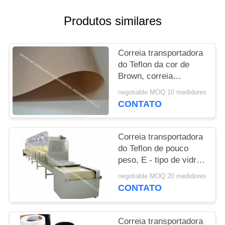
PRIVACY
Produtos similares
POLICY
Correia transportadora
do Teflon da cor de
Brown, correia
transportadora de alta
negotiable MOQ:10 medidores
temperatura com
CONTATO
esparadrapo do
silicone
Correia transportadora
do Teflon de pouco
peso, E - tipo de vidro
correia transportadora
negotiable MOQ:20 medidores
do fio da fibra de vidro
CONTATO
Correia transportadora