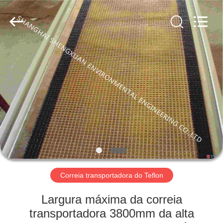
Environmental
Engineering
Co.,LTD.
All
Rights
Reserved.
Developed
by
CASA
ECER
PRODUTOS
SOBRE
NÓS
EXCURSÃO
DA
Correia transportadora do Teflon
FÁBRICA
Largura máxima da correia
transportadora 3800mm da alta