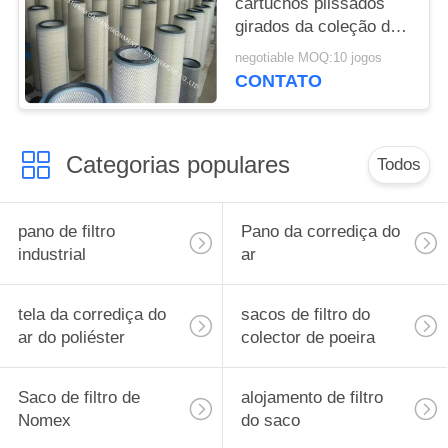
cartuchos plissados
girados da coleção de
poeira com meios
negotiable MOQ:10 jogos
importados
CONTATO
Categorias populares
Todos
pano de filtro
Pano da corrediça do
industrial
ar
tela da corrediça do
sacos de filtro do
ar do poliéster
colector de poeira
Saco de filtro de
alojamento de filtro
Nomex
do saco