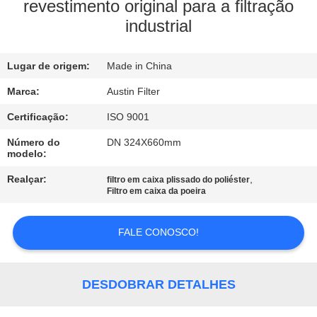
CONTROLE
revestimento original para a filtração
industrial
DA
QUALIDADE
Lugar de origem:
Made in China
CONTACTE-
Marca:
Austin Filter
NOS
Certificação:
ISO 9001
Número do
DN 324X660mm
modelo:
PEÇA
Realçar:
,
filtro em caixa plissado do poliéster
UMAS
Filtro em caixa da poeira
CITAÇÕES
FALE CONOSCO!
MAPA
DO
DESDOBRAR DETALHES
SITE