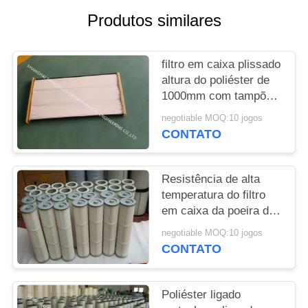
Produtos similares
PRIVACY
POLICY
filtro em caixa plissado
altura do poliéster de
1000mm com tampões
e quadro antiferrugem
negotiable MOQ:10 jogos
do metal
CONTATO
Resistência de alta
temperatura do filtro
em caixa da poeira do
PPS que substitui
negotiable MOQ:10 jogos
sacos de filtro
CONTATO
Poliéster ligado