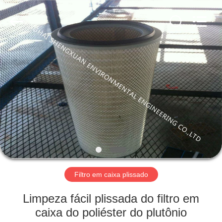
ShengXuan
Environmental
Engineering
Co.,LTD.
All
Rights
Reserved.
Developed
CASA
by
ECER
PRODUTOS
SOBRE
NÓS
EXCURSÃO
DA
Filtro em caixa plissado
FÁBRICA
Limpeza fácil plissada do filtro em
caixa do poliéster do plutônio